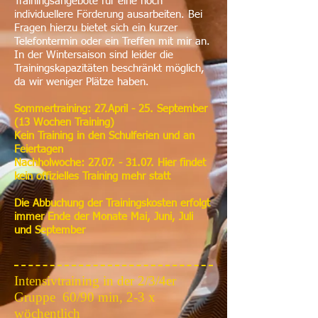
Trainingsangebote für eine noch
individuellere Förderung ausarbeiten. Bei
Fragen hierzu bietet sich ein kurzer
Telefontermin oder ein Treffen mit mir an.
In der Wintersaison sind leider die
Trainingskapazitäten beschränkt möglich,
da wir weniger Plätze haben.
Sommertraining: 27.April - 25. September
(13 Wochen Training)
Kein Training in den Schulferien und an
Feiertagen
Nachholwoche:
27.07. - 31.07
. Hier findet
kein offizielles Training mehr statt
Die Abbuchung der Trainingskosten erfolgt
immer Ende der Monate Mai, Juni, Juli
und September
Intensivtraining in der 2/3/4er
Gruppe 60/90 min, 2-3 x
wöchentlich