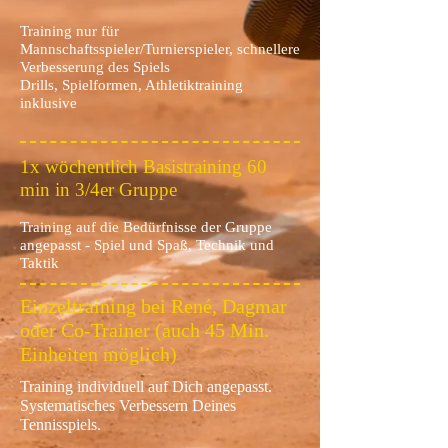
Training nur für
Mannschaftsspieler/Turnierspieler,
schnellere
Verbesserung des Spiels
Drills, Spielformen, Athletiktraining
inklusive
1x wöchentlich Basistraining 60
min in 3/4er Gruppe
Training auf die Bedürfnisse der Gruppe
angepasst - Spiel und Spaß, Technik und
Taktik
Einzeltraining bei René, Dagmar
oder Co-Trainer (auch 45 Min.
Einheiten möglich)
Training individuell auf Dich angepasst.
Systematisches Verbessern Deines
Tennisspiels.