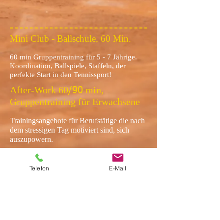
Mini Club - Ballschule, 60 Min.
60 min Gruppentraining für 5 - 7 Jährige.
Koordination, Ballspiele, Staffeln, der
perfekte Start in den Tennissport!
After-Work 60
min,
/90
Gruppentraining für Erwachsene
Trainingsangebote für Berufstätige die nach
dem stressigen Tag motiviert sind, sich
auszupowern.
Cardio-Tennis
Telefon
E-Mail
Fitnesstraining mit Musik und viel Spaß auf
dem Platz, Korbdrills und Spiele.
Padel After Work
Fortgeschrittene 90 Min.